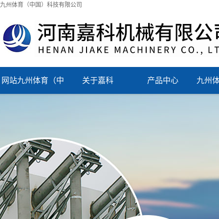
九州体育（中国）科技有限公司
网站九州体育（中
关于嘉科
产品中心
九州
国）科技有限公司
科