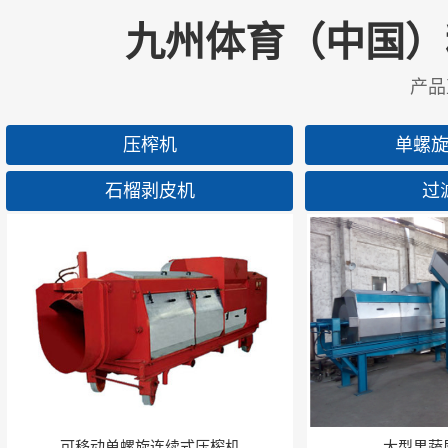
九州体育（中国）
产品
压榨机
单螺
石榴剥皮机
过
可移动单螺旋连续式压榨机
大型果蔬